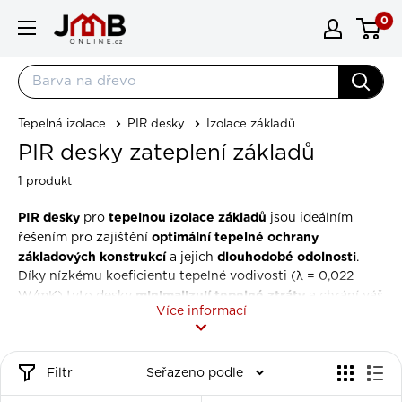
Přejít na obsah
0
JMBonline.cz
Tepelná izolace
PIR desky
Izolace základů
PIR desky zateplení základů
1 produkt
PIR desky
tepelnou izolace základů
pro
jsou ideálním
optimální tepelné ochrany
řešením pro zajištění
základových konstrukcí
dlouhodobé odolnosti
a jejich
.
Díky nízkému koeficientu tepelné vodivosti (λ = 0,022
minimalizují tepelné ztráty
W/mK) tyto desky
a chrání váš
Více informací
domov nebo komerční objekt před vlhkostí.
Použití PIR desek při izolaci základů
Filtr
Seřazeno podle
přináší výhody jako