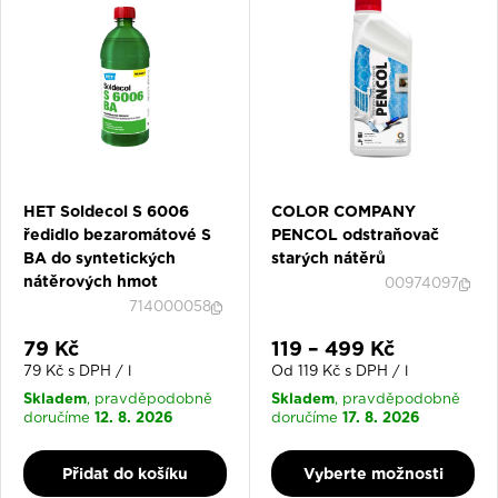
HET Soldecol S 6006
COLOR COMPANY
ředidlo bezaromátové S
PENCOL odstraňovač
BA do syntetických
starých nátěrů
nátěrových hmot
00974097
714000058
Slevová cena
Slevová cena
79 Kč
119 – 499 Kč
79 Kč s DPH / l
Od 119 Kč s DPH / l
Skladem
Skladem
, pravděpodobně
, pravděpodobně
12. 8. 2026
17. 8. 2026
doručíme
doručíme
Přidat do košíku
Vyberte možnosti