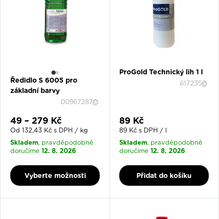
ProGold Technický lih 1 l
Ředidlo S 6005 pro
617235
základní barvy
00967287
Slevová cena
Slevová cena
49 – 279 Kč
89 Kč
Od 132,43 Kč s DPH / kg
89 Kč s DPH / l
Skladem
Skladem
, pravděpodobně
, pravděpodobně
12. 8. 2026
12. 8. 2026
doručíme
doručíme
Vyberte možnosti
Přidat do košíku