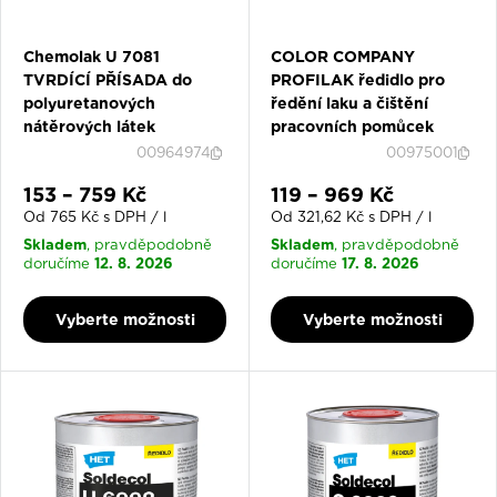
Chemolak U 7081
COLOR COMPANY
TVRDÍCÍ PŘÍSADA do
PROFILAK ředidlo pro
polyuretanových
ředění laku a čištění
nátěrových látek
pracovních pomůcek
00964974
00975001
Slevová cena
Slevová cena
153 – 759 Kč
119 – 969 Kč
Od 765 Kč s DPH / l
Od 321,62 Kč s DPH / l
Skladem
Skladem
, pravděpodobně
, pravděpodobně
12. 8. 2026
17. 8. 2026
doručíme
doručíme
Vyberte možnosti
Vyberte možnosti