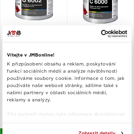
HET Soldecol U 6002
HET Soldecol C 6000
ředidlo do
ředidlo do
polyuretanových a akryl-
nitrocelulózových
Vítejte v JMBonline!
uretanových barev
nátěrových hmot
K přizpůsobení obsahu a reklam, poskytování
440000006
440000021
funkcí sociálních médií a analýze návštěvnosti
Slevová cena
Slevová cena
149 – 1 329 Kč
109 – 889 Kč
používáme soubory cookie. Informace o tom, jak
Od 212,86 Kč s DPH / l
Od 155,71 Kč s DPH / l
používáte naše webové stránky, sdílíme také s
Skladem
Skladem
, pravděpodobně
, pravděpodobně
našimi partnery v oblasti sociálních médií,
12. 8. 2026
12. 8. 2026
doručíme
doručíme
reklamy a analýzy.
Vyberte možnosti
Vyberte možnosti
Tito partneři mohou tyto informace zkombinovat
s dalšími údaji, které jste jim poskytli nebo které
od vás získali při používání jejich služeb.
Novinka
Zobrazit detaily