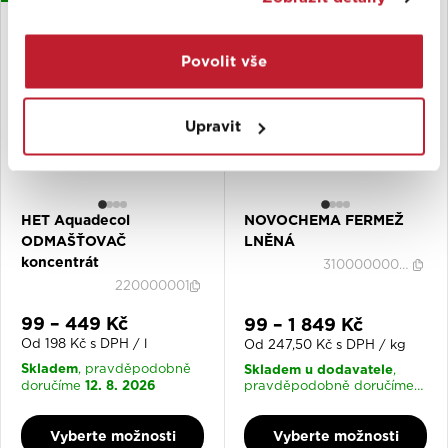
Povolit vše
Upravit
HET Aquadecol
NOVOCHEMA FERMEŽ
ODMAŠŤOVAČ
LNĚNÁ
koncentrát
3100000000040
220000001
Slevová cena
99 – 449 Kč
Slevová cena
99 – 1 849 Kč
Od 198 Kč s DPH / l
Od 247,50 Kč s DPH / kg
Skladem
Skladem u dodavatele
, pravděpodobně
,
12. 8. 2026
doručíme
pravděpodobně doručíme
17. 8. 2026
Vyberte možnosti
Vyberte možnosti