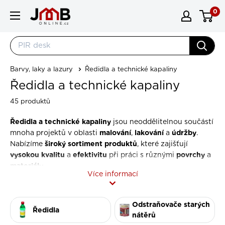
Přejít na obsah
0
JMBonline.cz
Barvy, laky a lazury
Ředidla a technické kapaliny
Ředidla a technické kapaliny
45 produktů
Ředidla a technické kapaliny
jsou neoddělitelnou součástí
malování
lakování
údržby
mnoha projektů v oblasti
,
a
.
široký sortiment produktů
Nabízíme
, které zajišťují
vysokou kvalitu
efektivitu
povrchy
a
při práci s různými
a
materiály
.
Více informací
Proč jsou ředidla a technické kapaliny
Odstraňovače starých
Ředidla
důležité?
nátěrů