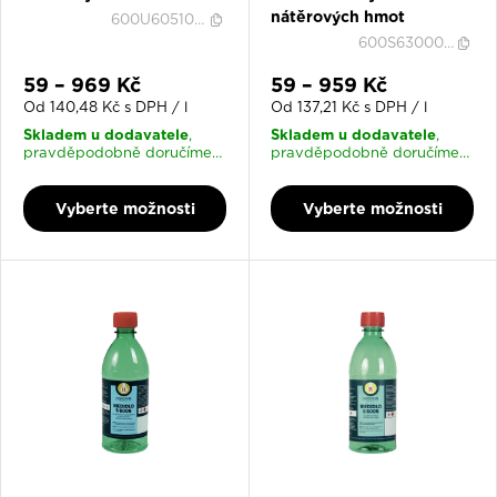
nátěrových hmot
600U605100035
600S630000037
Slevová cena
Slevová cena
59 – 969 Kč
59 – 959 Kč
Od 140,48 Kč s DPH / l
Od 137,21 Kč s DPH / l
Skladem u dodavatele
Skladem u dodavatele
,
,
pravděpodobně doručíme
pravděpodobně doručíme
17. 8. 2026
17. 8. 2026
Vyberte možnosti
Vyberte možnosti