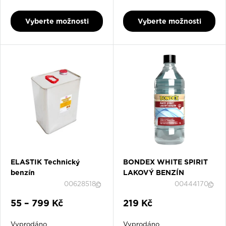
17. 8. 2026
Vyberte možnosti
Vyberte možnosti
ELASTIK Technický
BONDEX WHITE SPIRIT
benzín
LAKOVÝ BENZÍN
00628518
00444170
Slevová cena
Slevová cena
55 – 799 Kč
219 Kč
Vyprodáno
Vyprodáno