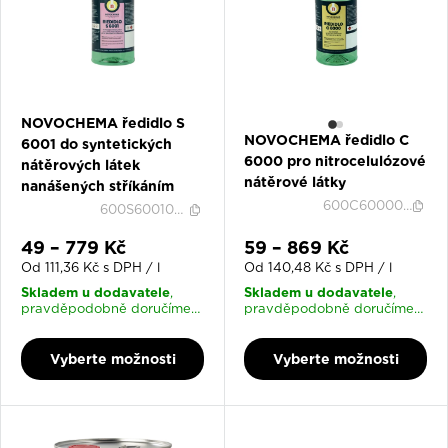
NOVOCHEMA ředidlo S
NOVOCHEMA ředidlo C
6001 do syntetických
6000 pro nitrocelulózové
nátěrových látek
nátěrové látky
nanášených stříkáním
600C600000037
600S600100035
Slevová cena
Slevová cena
49 – 779 Kč
59 – 869 Kč
Od 111,36 Kč s DPH / l
Od 140,48 Kč s DPH / l
Skladem u dodavatele
Skladem u dodavatele
,
,
pravděpodobně doručíme
pravděpodobně doručíme
17. 8. 2026
17. 8. 2026
Vyberte možnosti
Vyberte možnosti