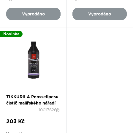
Vyprodáno
Vyprodáno
Novinka
TIKKURILA Pensselipesu
čistič malířského nářadí
10017626
Slevová cena
203 Kč