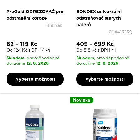
technických kapalin
ProGold ODREZOVAČ pro
BONDEX univerzální
Typ projektu
•
: Vyberte správné ředidlo nebo technickou
odstranění koroze
odstraňovač starých
kapalinu podle typu barvy nebo laku, se kterým pracujete.
nátěrů
616633
Kompatibilita s materiály
•
: Ujistěte se, že produkt je
00441323
vhodný pro povrchy, které chcete čistit nebo udržovat.
Bezpečnost a ochrana
Slevová cena
Slevová cena
•
: Některá ředidla a technické
62 – 119 Kč
409 – 699 Kč
kapaliny mohou být nebezpečné při nesprávném použití.
Od 124 Kč s DPH / kg
Od 818 Kč s DPH / l
Dodržujte bezpečnostní pokyny.
Skladem
Skladem
, pravděpodobně
, pravděpodobně
12. 8. 2026
12. 8. 2026
doručíme
doručíme
Výhody nákupu ředidel a technických
Vyberte možnosti
Vyberte možnosti
kapalin na JMBonline.cz
👉
Široký sortiment kvalitních ředidel
technických
a
Novinka
kapalin
.
👉
Odborné poradenství
při výběru správných produktů.
👉
Objednávka
bleskové dodání
férové
z pohodlí gauče,
a
ceny
.
👉
Dostupnost
všechny produkty skladem
a
jsou
dostupné
na JMBonline.cz