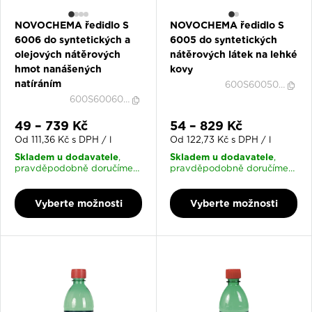
NOVOCHEMA ředidlo S
NOVOCHEMA ředidlo S
6006 do syntetických a
6005 do syntetických
olejových nátěrových
nátěrových látek na lehké
hmot nanášených
kovy
natíráním
600S600500037
600S600600035
Slevová cena
Slevová cena
49 – 739 Kč
54 – 829 Kč
Od 111,36 Kč s DPH / l
Od 122,73 Kč s DPH / l
Skladem u dodavatele
Skladem u dodavatele
,
,
pravděpodobně doručíme
pravděpodobně doručíme
17. 8. 2026
17. 8. 2026
Vyberte možnosti
Vyberte možnosti