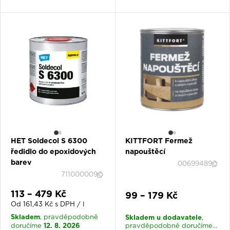
HET Soldecol S 6300
KITTFORT Fermež
ředidlo do epoxidových
napouštěcí
barev
00699489
711000009
Slevová cena
113 – 479 Kč
Slevová cena
99 – 179 Kč
Od 161,43 Kč s DPH / l
Skladem
Skladem u dodavatele
, pravděpodobně
,
12. 8. 2026
doručíme
pravděpodobně doručíme