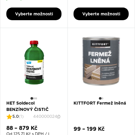
17. 8. 2026
Vyberte možnosti
Vyberte možnosti
HET Soldecol
KITTFORT Fermež lněná
BENZÍNOVÝ ČISTIČ
5.0
(1)
440000024
Slevová cena
88 – 879 Kč
Slevová cena
99 – 199 Kč
Od 125,71 Kč s DPH / l