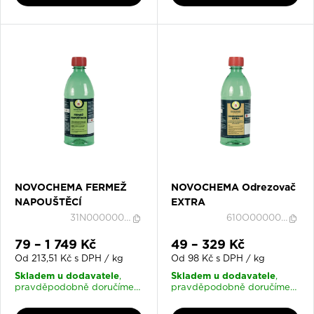
NOVOCHEMA FERMEŽ
NOVOCHEMA Odrezovač
NAPOUŠTĚCÍ
EXTRA
31N0000000037
610O000000050
Slevová cena
Slevová cena
79 – 1 749 Kč
49 – 329 Kč
Od 213,51 Kč s DPH / kg
Od 98 Kč s DPH / kg
Skladem u dodavatele
Skladem u dodavatele
,
,
pravděpodobně doručíme
pravděpodobně doručíme
17. 8. 2026
17. 8. 2026