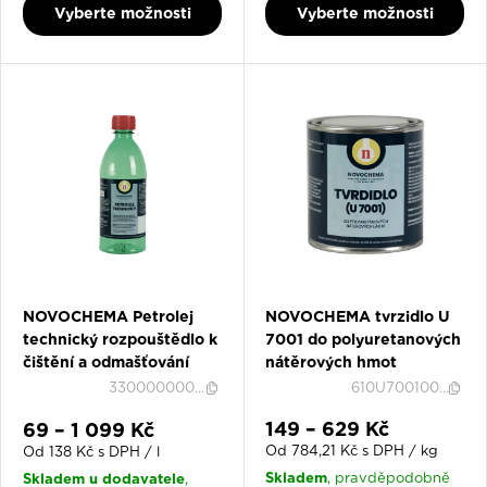
Vyberte možnosti
Vyberte možnosti
NOVOCHEMA Petrolej
NOVOCHEMA tvrzidlo U
technický rozpouštědlo k
7001 do polyuretanových
čištění a odmašťování
nátěrových hmot
3300000000L05
610U700100019
Slevová cena
Slevová cena
149 – 629 Kč
69 – 1 099 Kč
Od 784,21 Kč s DPH / kg
Od 138 Kč s DPH / l
Skladem
Skladem u dodavatele
, pravděpodobně
,