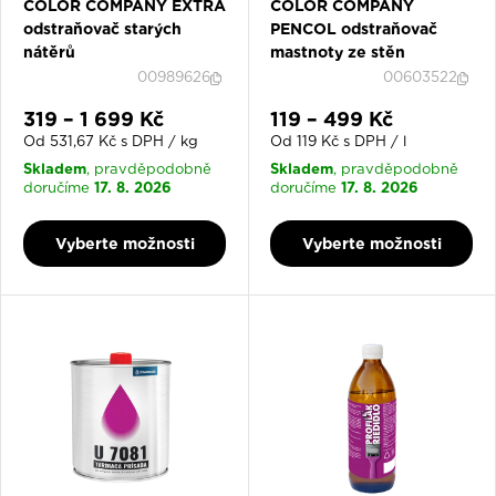
COLOR COMPANY EXTRA
COLOR COMPANY
odstraňovač starých
PENCOL odstraňovač
nátěrů
mastnoty ze stěn
00989626
00603522
Slevová cena
Slevová cena
319 – 1 699 Kč
119 – 499 Kč
Od 531,67 Kč s DPH / kg
Od 119 Kč s DPH / l
Skladem
Skladem
, pravděpodobně
, pravděpodobně
17. 8. 2026
17. 8. 2026
doručíme
doručíme
Vyberte možnosti
Vyberte možnosti