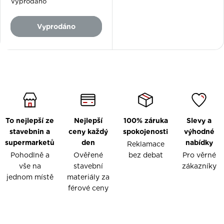
Vyprodáno
Vyprodáno
To nejlepší ze
Nejlepší
100% záruka
Slevy a
stavebnin a
ceny každý
spokojenosti
výhodné
supermarketů
den
nabídky
Reklamace
Pohodlně a
Ověřené
bez debat
Pro věrné
vše na
stavební
zákazníky
jednom místě
materiály za
férové ceny