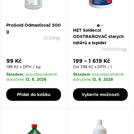
👉
Naše produkty jsou ideální pro profesionály i domácí
spolehlivá
efektivní řešení
kutily, kteří hledají
a
pro své
projekty.
ProGold Odmasťovač 500
V případě jakýchkoliv dotazů nás neváhejte kontaktovat.
HET Soldecol
g
🔥
ODSTRAŇOVAČ starých
622681
nátěrů a lepidel
713000004
Slevová cena
Slevová cena
99 Kč
199 – 1 619 Kč
198 Kč s DPH / kg
Od 398 Kč s DPH / l
Skladem
Skladem
, pravděpodobně
, pravděpodobně
12. 8. 2026
12. 8. 2026
doručíme
doručíme
Přidat do košíku
Vyberte možnosti