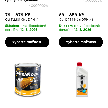
rychlým zasycháním
440000055
440000002
Slevová cena
Slevová cena
79 – 879 Kč
89 – 859 Kč
Od 112,86 Kč s DPH / l
Od 127,14 Kč s DPH / l
Skladem
Skladem
, pravděpodobně
, pravděpodobně
12. 8. 2026
12. 8. 2026
doručíme
doručíme
Vyberte možnosti
Vyberte možnosti