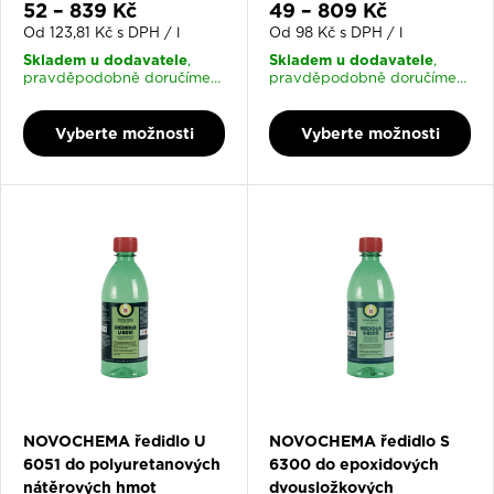
Slevová cena
Slevová cena
52 – 839 Kč
49 – 809 Kč
Od 123,81 Kč s DPH / l
Od 98 Kč s DPH / l
Skladem u dodavatele
Skladem u dodavatele
,
,
pravděpodobně doručíme
pravděpodobně doručíme
17. 8. 2026
17. 8. 2026
Vyberte možnosti
Vyberte možnosti
NOVOCHEMA ředidlo U
NOVOCHEMA ředidlo S
6051 do polyuretanových
6300 do epoxidových
nátěrových hmot
dvousložkových