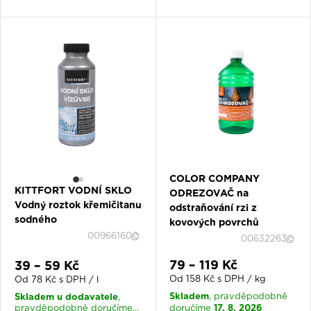
COLOR COMPANY
KITTFORT VODNÍ SKLO
ODREZOVAČ na
Vodný roztok křemičitanu
odstraňování rzi z
sodného
kovových povrchů
00966160
00632263
Slevová cena
Slevová cena
79 – 119 Kč
39 – 59 Kč
Od 158 Kč s DPH / kg
Od 78 Kč s DPH / l
Skladem
Skladem u dodavatele
, pravděpodobně
,
17. 8. 2026
pravděpodobně doručíme
doručíme