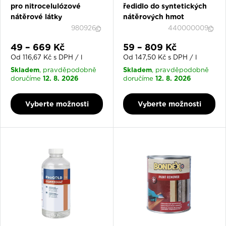
pro nitrocelulózové
ředidlo do syntetických
Odstraňovač starých nátěrů -
COLOR COMPANY
nátěrové látky
nátěrových hmot
EXTRA odstraňovač starých nátěrů
980926
440000009
Odstraňovač starých nátěrů a lepidel -
HET Soldecol
ODSTRAŇOVAČ starých nátěrů a lepidel
Slevová cena
Slevová cena
49 – 669 Kč
59 – 809 Kč
Od 116,67 Kč s DPH / l
Od 147,50 Kč s DPH / l
Skladem
Skladem
, pravděpodobně
, pravděpodobně
Ostatní technické kapaliny
12. 8. 2026
12. 8. 2026
doručíme
doručíme
Technický benzín -
ELASTIK Technický benzín
Vyberte možnosti
Vyberte možnosti
Odstraňovač rzi -
ProGold ODHRDZOVAČ na
odstraňování rzi
Technický líh -
ProGold Technický líh 1 l
Lněný olej -
NOVOCHEMA LNĚNÝ OLEJ rafinovaný
Fermež lněná -
NOVOCHEMA FERMEŽ LNĚNÁ
Odmašťovač -
COLOR COMPANY PENCOL odstraňovač
mastnoty ze stěn
Nejdůležitější faktory při výběru ředidel a