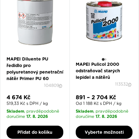
MAPEI Diluente PU
MAPEI Pulicol 2000
ředidlo pro
odstraňovač starých
polyuretanový penetrační
lepidel a nátěrů
nátěr Primer PU 60
113532
104809
Slevová cena
Slevová cena
4 674 Kč
891 – 2 704 Kč
519,33 Kč s DPH / kg
Od 1 188 Kč s DPH / kg
Skladem
Skladem
, pravděpodobně
, pravděpodobně
17. 8. 2026
17. 8. 2026
doručíme
doručíme
Přidat do košíku
Vyberte možnosti