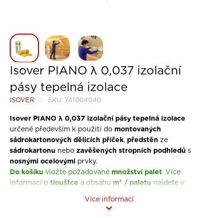
Isover PIANO λ 0,037 izolační
pásy tepelná izolace
ISOVER
SKU:
741004040
Isover PIANO λ 0,037 izolační pásy tepelná izolace
montovaných
určené především k použití do
sádrokartonových dělicích příček
předstěn
,
ze
sádrokartonu
zavěšených stropních podhledů
nebo
s
nosnými ocelovými
prvky.
Do košíku
množství palet
vložte požadované
.
Více
tloušťce
m²
/ paletu
informací o
a obsahu
najdete v
specifikace balení
tabulce
.
Více informací
Cena nadrozměrné dopravy
bude vypočtena na základě