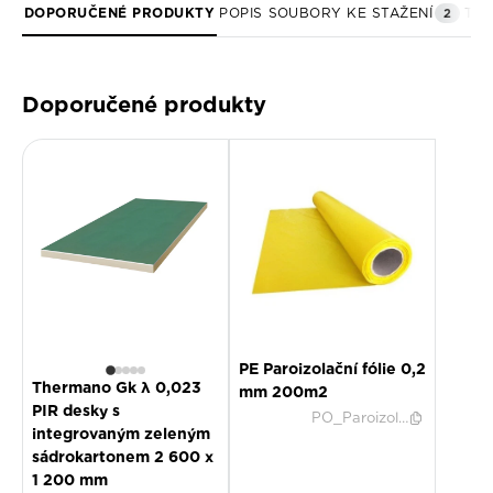
DOPORUČENÉ PRODUKTY
2
POPIS
SOUBORY KE STAŽENÍ
TEC
Doporučené produkty
PE Paroizolační fólie 0,2
Thermano Gk λ 0,023
mm 200m2
PIR desky s
PO_Paroizol02
integrovaným zeleným
sádrokartonem 2 600 x
1 200 mm