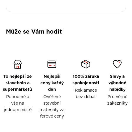
Může se Vám hodit
To nejlepší ze
Nejlepší
100% záruka
Slevy a
stavebnin a
ceny každý
spokojenosti
výhodné
supermarketů
den
nabídky
Reklamace
Pohodlně a
Ověřené
bez debat
Pro věrné
vše na
stavební
zákazníky
jednom místě
materiály za
férové ceny