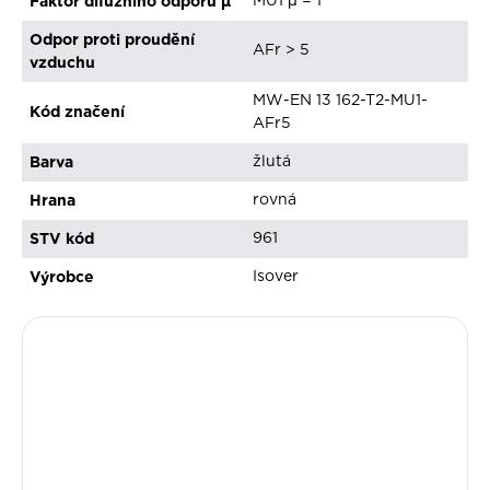
Faktor difúzního odporu μ
MU1 µ = 1
Odpor proti proudění
AFr > 5
vzduchu
MW-EN 13 162-T2-MU1-
Kód značení
AFr5
Barva
žlutá
Hrana
rovná
STV kód
961
Výrobce
Isover