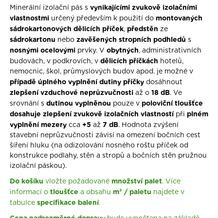
vynikajícími zvukově izolačními
Minerální izolační pás s
vlastnostmi
montovaných
určený především k použití do
sádrokartonových dělicích příček
předstěn
,
ze
sádrokartonu
zavěšených stropních podhledů
nebo
s
nosnými ocelovými
obytných
prvky. V
,
administrativních
dělicích příčkách
budovách, v podkrovích, v
hotelů,
nemocnic, škol, průmyslových budov apod. je možné v
případě úplného vyplnění dutiny příčky
dosáhnout
zlepšení vzduchové neprůzvučnosti
18 dB
až o
. Ve
dutinou vyplněnou
poloviční tloušťce
srovnání s
pouze v
dosahuje zlepšení zvukově izolačních vlastností
plném
při
vyplnění
mezery
+5
7 dB
cca
až
. Hodnota zvýšení
stavební neprůzvučnosti závisí na omezení bočních cest
šíření hluku (na odizolování nosného roštu příček od
konstrukce podlahy, stěn a stropů a bočních stěn pružnou
izolační páskou).
Do košíku
množství palet
vložte požadované
.
Více
tloušťce
m²
/ paletu
informací o
a obsahu
najdete v
specifikace balení
tabulce
.