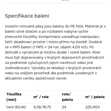
Specifikace balení
Izolační rolované pásy jsou baleny do PE fólie. Materiál je v
balení silně stlačen a po rozbalení nabývá rychle
jmenovité tloušťky. Komprimace usnadňuje manipulaci,
šetří skladovací prostor i místo přímo na stavbě. Dodává
se v MPS balení (1 MPS = 24 rolí, objem 4,09 m3). Po
dohodě s výrobcem je možno dodat i volné balení. Role
musí být dopravovány v krytých dopravních prostředcích
za podmínek vylučujících jejich navlhnutí nebo jiné
znehodnocení. Výrobky se skladují v krytých prostorách
nebo na vnějším prostředí dle podmínek uvedených v
aktuálním ceníku společnosti Isover.
Tloušťka
role/
m² / role
m² / paleta
[mm]
paleta
twin 80/40
9,38/18,75
24
225/450