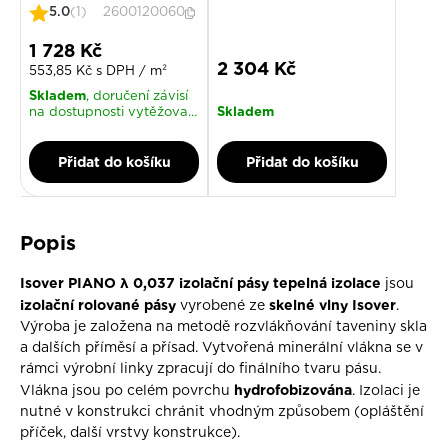
5.0
(1)
2600120060
Slevová cena
1 728 Kč
Slevová cena
2 304 Kč
553,85 Kč s DPH / m²
Skladem
, doručení závisí
Skladem
na dostupnosti vytěžovací
(nadrozměrné) dopravy
Přidat do košíku
Přidat do košíku
Popis
Isover PIANO λ 0,037 izolační pásy tepelná izolace
jsou
izolační rolované pásy
skelné vlny Isover
vyrobené ze
.
Výroba je založena na metodě rozvlákňování taveniny skla
a dalších příměsí a přísad. Vytvořená minerální vlákna se v
rámci výrobní linky zpracují do finálního tvaru pásu.
hydrofobizována
Vlákna jsou po celém povrchu
. Izolaci je
nutné v konstrukci chránit vhodným způsobem (opláštění
příček, další vrstvy konstrukce).