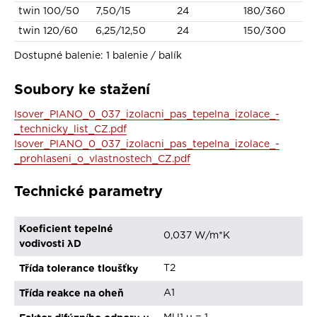
twin 100/50
7,50/15
24
180/360
twin 120/60
6,25/12,50
24
150/300
Dostupné balenie: 1 balenie / balík
Soubory ke stažení
Isover_PIANO_0_037_izolacni_pas_tepelna_izolace_-
_technicky_list_CZ.pdf
Isover_PIANO_0_037_izolacni_pas_tepelna_izolace_-
_prohlaseni_o_vlastnostech_CZ.pdf
Technické parametry
Koeficient tepelné
0,037 W/m*K
vodivosti λD
Třída tolerance tloušťky
T2
Třída reakce na oheň
A1