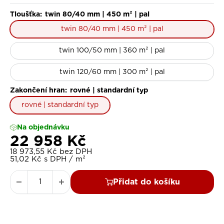
množství
místa dodání
palet a
po obdržení potvrzení od
dopravce. Objednávka bude považována za závaznou až
Tloušťka:
twin 80/40 mm | 450 m² | pal
poté, co zákazník potvrdí cenu dopravy.
twin 80/40 mm | 450 m² | pal
twin 100/50 mm | 360 m² | pal
twin 120/60 mm | 300 m² | pal
Zakončení hran:
rovné | standardní typ
rovné | standardní typ
Na objednávku
Slevová cena
22 958 Kč
18 973,55 Kč bez DPH
51,02 Kč s DPH / m²
Přidat do košíku