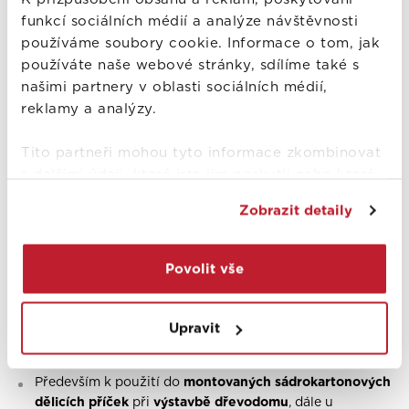
Snadná opracovatelnost
- výrobky lze řezat, vrtat atd.
funkcí sociálních médií a analýze návštěvnosti
Rozměrová stabilita
při změnách teploty
používáme soubory cookie. Informace o tom, jak
V praxi ověřená dlouhodobá životnost
používáte naše webové stránky, sdílíme také s
a spolehlivá
funkčnost
našimi partnery v oblasti sociálních médií,
Ekologická
hygienická nezávadnost
reklamy a analýzy.
a
SVT kód
pro program "Zelená úsporám" SVT 961
Tito partneři mohou tyto informace zkombinovat
s dalšími údaji, které jste jim poskytli nebo které
Aplikace
od vás získali při používání jejich služeb.
Zobrazit detaily
Povolit vše
Upravit
montovaných sádrokartonových
Především k použití do
dělicích příček
výstavbě dřevodomu
při
,
dále u