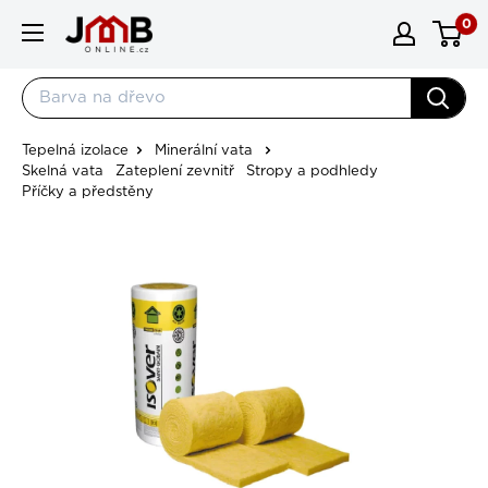
Přejít na obsah
0
JMBonline.cz
Tepelná izolace
Minerální vata
Skelná vata
Zateplení zevnitř
Stropy a podhledy
Příčky a předstěny