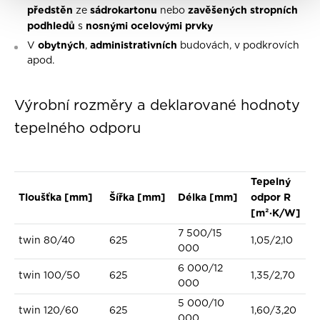
předstěn
sádrokartonu
zavěšených stropních
ze
nebo
podhledů
nosnými ocelovými prvky
s
obytných
administrativních
V
,
budovách, v podkrovích
apod.
Výrobní rozměry a deklarované hodnoty
tepelného odporu
Tepelný
Tloušťka [mm]
Šířka [mm]
Délka [mm]
odpor R
[m²·K/W]
7 500/15
twin 80/40
625
1,05/2,10
000
6 000/12
twin 100/50
625
1,35/2,70
000
5 000/10
twin 120/60
625
1,60/3,20
000