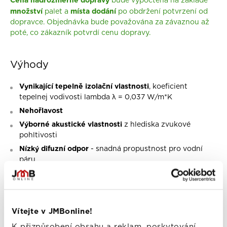
Cena nadrozměrné dopravy
bude vypočtena na základě
množství
místa dodání
palet a
po obdržení potvrzení od
dopravce. Objednávka bude považována za závaznou až
poté, co zákazník potvrdí cenu dopravy.
Výhody
Vynikající tepelně izolační vlastnosti
, koeficient
tepelnej vodivosti lambda λ = 0,037 W/m*K
Nehořlavost
Výborné
akustické vlastnosti
z hlediska zvukové
pohltivosti
Nízký difuzní odpor
- snadná propustnost pro vodní
páru
Vodoodpudivost
- izolační materiály jsou
hydrofobizované
Dlouhá životnost
Vítejte v JMBonline!
Odolnost proti dřevokazným škůdcům
, hlodavcům a
hmyzu
K přizpůsobení obsahu a reklam, poskytování