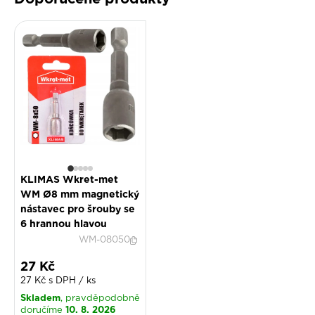
KLIMAS Wkret-met
WM Ø8 mm magnetický
nástavec pro šrouby se
6 hrannou hlavou
WM-08050
Slevová cena
27 Kč
27 Kč s DPH / ks
Skladem
, pravděpodobně
10. 8. 2026
doručíme