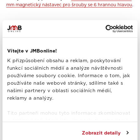
mm magnetický nástavec pro šrouby se 6 hrannou hlavou
.
Výhody
Speciálně konstruovaná vrtací špička
ETANCO
Drill.point
Vítejte v JMBonline!
Vrta plech
kovové konstrukce bez
nebo
jejich
poškození
ve velmi krátkých časech
K přizpůsobení obsahu a reklam, poskytování
Při vrtání nedochází
funkcí sociálních médií a analýze návštěvnosti
k poškození vrstvy zinku
používáme soubory cookie. Informace o tom, jak
Samořezný závit
řeže závit a upevňuje v jedné operaci
používáte naše webové stránky, sdílíme také s
Podložka
zinkovaná metodou Dura.zinc
našimi partnery v oblasti sociálních médií,
Těsnění EPDM po montáži vulkanizuje
a vytváří tak
reklamy a analýzy.
dokonalé vodotěsné spojení s plechem, vlivem času si
udržuje svoji pružnost a stárnutí velmi pomalu.
Tito partneři mohou tyto informace zkombinovat
s dalšími údaji, které jste jim poskytli nebo které
Technické parametry
od vás získali při používání jejich služeb.
Zobrazit detaily