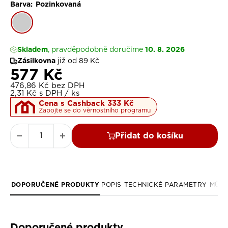
Barva:
Pozinkovaná
Pozinkovaná
Skladem
10. 8. 2026
, pravděpodobně doručíme
Zásilkovna
již od
89 Kč
Slevová cena
577 Kč
476,86 Kč bez DPH
2,31 Kč s DPH / ks
Cena s Cashback 333 Kč
Zapojte se do věrnostního programu
Přidat do košíku
DOPORUČENÉ PRODUKTY
POPIS
TECHNICKÉ PARAMETRY
MŮŽE
Doporučené produkty