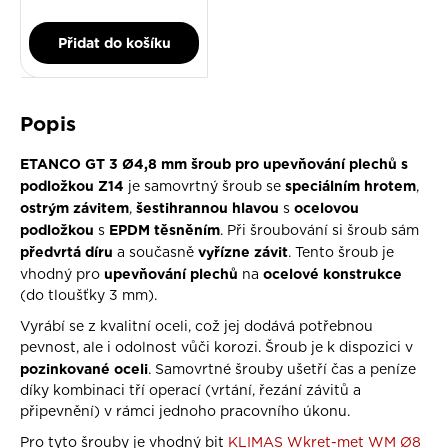
Přidat do košíku
Popis
ETANCO GT 3 Ø4,8 mm šroub pro upevňování plechů s
podložkou Z14
speciálním hrotem
je samovrtný šroub se
,
ostrým závitem
šestihrannou hlavou
ocelovou
,
s
podložkou
EPDM těsněním
s
. Při šroubování si šroub sám
předvrtá díru
vyřízne závit
a současně
. Tento šroub je
upevňování plechů
ocelové konstrukce
vhodný pro
na
(do tloušťky 3 mm).
Vyrábí se z kvalitní oceli, což jej dodává potřebnou
pevnost, ale i odolnost vůči korozi. Šroub je k dispozici v
pozinkované oceli
. Samovrtné šrouby ušetří čas a peníze
díky kombinaci tří operací (vrtání, řezání závitů a
připevnění) v rámci jednoho pracovního úkonu.
Pro tyto šrouby je vhodný bit
KLIMAS Wkret-met WM Ø8