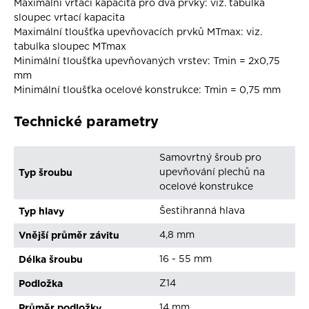
Maximální vrtací kapacita pro dva prvky: viz. tabulka
sloupec vrtací kapacita
Maximální tloušťka upevňovacích prvků MTmax: viz.
tabulka sloupec MTmax
Minimální tloušťka upevňovaných vrstev: Tmin = 2x0,75
mm
Minimální tloušťka ocelové konstrukce: Tmin = 0,75 mm
Technické parametry
Samovrtný šroub pro
Typ šroubu
upevňování plechů na
ocelové konstrukce
Typ hlavy
Šestihranná hlava
Vnější průměr závitu
4,8 mm
Délka šroubu
16 - 55 mm
Podložka
Z14
Průměr podložky
14 mm