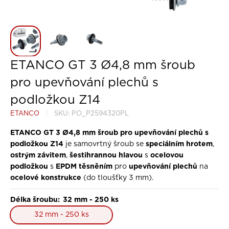
ETANCO GT 3 Ø4,8 mm šroub
pro upevňování plechů s
podložkou Z14
ETANCO
SKU:
PO_P2594320PL
ETANCO GT 3 Ø4,8 mm šroub pro upevňování plechů s
podložkou Z14
speciálním hrotem
je samovrtný šroub se
,
ostrým závitem
šestihrannou hlavou
ocelovou
,
s
podložkou
EPDM těsněním
upevňování plechů
s
pro
na
ocelové konstrukce
(do tloušťky 3 mm).
Délka šroubu:
32 mm - 250 ks
32 mm - 250 ks