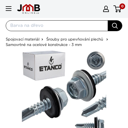
Přejít na obsah
0
JMBonline.cz
Spojovací materiál
Šrouby pro upevňování plechů
Samovrtné na ocelové konstrukce - 3 mm